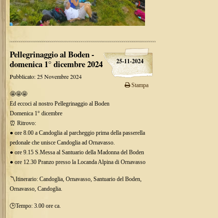
Pellegrinaggio al Boden -
25-11-2024
domenica 1° dicembre 2024
Pubblicato: 25 Novembre 2024
Stampa
🤩🤩🤩
Ed eccoci al nostro Pellegrinaggio al Boden
Domenica 1° dicembre
⏰ Ritrovo:
● ore 8.00 a Candoglia al parcheggio prima della passerella
pedonale che unisce Candoglia ad Ornavasso.
● ore 9.15 S.Messa al Santuario della Madonna del Boden
● ore 12.30 Pranzo presso la Locanda Alpina di Ornavasso
〽️Itinerario: Candoglia, Ornavasso, Santuario del Boden,
Ornavasso, Candoglia.
🕒Tempo: 3.00 ore ca.