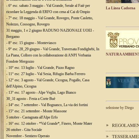
- 6° esc. sabato 3 maggio - Val Grande, Serale al Faiè per
La Linea Cadorna
ricordare la Leggenda di ERFO con cena al Cai di Ompio
- 7° esc. 18 maggio - Val Grande, Rovegro, Ponte Casletto,
Nolezzo, Cossogno, Rovegro
31 maggio, 1 e 2 giugno RADUNO NAZIONALE UOEI -
Bergamo
- 8° esc. 15 giugno - Monteviasco
- 9° esc. 28_29 giugno - Val Grande, Traversata Fondighebi, In
NATURA AMBIEN
La Piana, Colloro con la collaborazione di ANPI Verbania
Fondote Mergozzo
- 10° esc. 13 luglio - Val Grande, Pizzo Ragno
- 11° esc. 27 luglio - Val Sesia, Rifugio Barba Ferrero
- 12° esc. 3 agosto - Val Grande, Cicogna, Pogallo, Casa
dell'Alpino, Cicogna
- 13° esc. 17 agosto - Alpe Veglia, Lago Bianco
30_31 agosto - Festa a Corte Buè
- 14° esc. 7 settembre - Val Bognanco, La via dei fortini
selezione by Diego
- 15° esc. 21 settembre - Monte Massone
5 ottobre - Castagnata all'Alpe Erfo
- 16° esc. 12 ottobre - *Val Grande*, Finero, Monte Mater
REGOLAMENT
26 ottobre - Gita Sociale
TESSERAME
Novembre - Sentiero Operaio