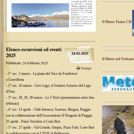
Il Meteo Ticino CH
Elenco escursioni ed eventi
24-02-2025
2025
Il Meteo nel Verbano
Pubblicato: 24 Febbraio 2025
Stampa
- 1° esc. 2 marzo - La piana del Toce da Fondotoce
a Gravellona
- 2° esc. 16 marzo - Giro Lago, il Sentiero Azzurro del Lago
d'Orta
- 3° esc. 28_29_30 marzo - Le 5 Terre (prenotazione entro fine
febbraio)
- 4° esc. 13 aprile - Valle Intrasca, Scareno, Biogna, Piaggia
con la collaborazione dell'Associazione
Il Dragone di Piaggia
25 aprile - Pasta Tricolore a Corte Buè
- 5° esc. 27 aprile - Val Grande, Ompio, Pizzo Faiè, Corte Buè
in collaborazione con la UTOE di Bellinzona